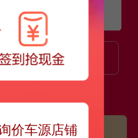
万
40万以上
询价车源店铺