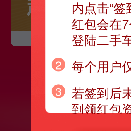
超级品牌
内点击“签
红包会在
登陆二手车
2
每个用户
3
若签到后
到领红包